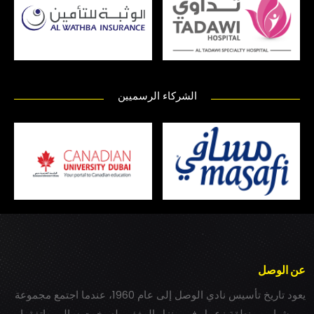
الشركاء الرسميين
عن الوصل
يعود تاريخ تأسيس نادي الوصل إلى عام 1960، عندما اجتمع مجموعة
من شباب بمنطقة زعبيل في منزل المغفور له بخيت سالم، واتفقوا