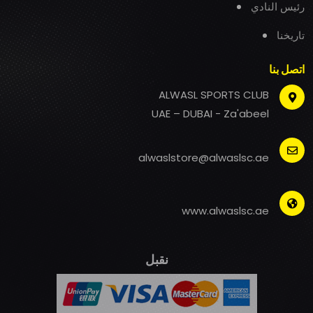
رئيس النادي
تاريخنا
اتصل بنا
ALWASL SPORTS CLUB
UAE – DUBAI - Za'abeel
alwaslstore@alwaslsc.ae
www.alwaslsc.ae
نقبل