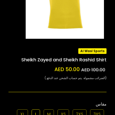
Al Wasl Sports
Sheikh Zayed and Sheikh Rashid Shirt
AED 50.00
AED 100.00
(الضرائب مشمولة. يتم حساب الشحن عند الدفع.)
مقاس
XL
L
M
XS
2XS
3XS