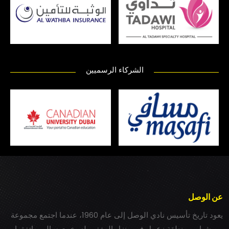
الشركاء الرسميين
عن الوصل
يعود تاريخ تأسيس نادي الوصل إلى عام 1960، عندما اجتمع مجموعة
من شباب بمنطقة زعبيل في منزل المغفور له بخيت سالم، واتفقوا