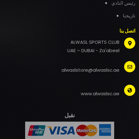
رئيس النادي
تاريخنا
اتصل بنا
ALWASL SPORTS CLUB
UAE – DUBAI - Za'abeel
alwaslstore@alwaslsc.ae
www.alwaslsc.ae
نقبل