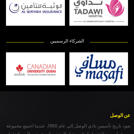
الشركاء الرسميين
عن الوصل
يعود تاريخ تأسيس نادي الوصل إلى عام 1960، عندما اجتمع مجموعة
من شباب بمنطقة زعبيل في منزل المغفور له بخيت سالم، واتفقوا