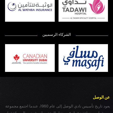
الشركاء الرسميين
عن الوصل
يعود تاريخ تأسيس نادي الوصل إلى عام 1960، عندما اجتمع مجموعة
من شباب بمنطقة زعبيل في منزل المغفور له بخيت سالم، واتفقوا