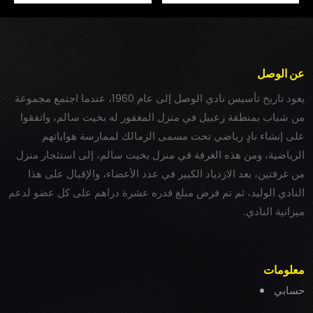
عن الوصل
يعود تاريخ تأسيس نادي الوصل إلى عام 1960، عندما اجتمع مجموعة
من شباب بمنطقة زعبيل في منزل المغفور له بخيت سالم، واتفقوا
على إنشاء نادٍ رياضي تحت مسمى الزمالك لممارسة هواياتهم
الرياضية، ومن هذه الغرفة في منزل بخيت سالم، إلى استئجار منزل
من غرفتين، بعد الازدياد الكبير في عدد الأعضاء، والإقبال على هذا
النادي الوليد، ثم تم فرض مبلغ قدره عشرة دراهم على كل عضو لدعم
ميزانية النادي.
معلومات
حسابي