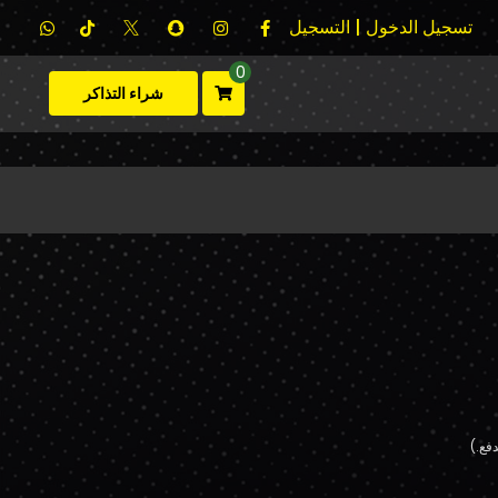
تسجيل الدخول | التسجيل
0
شراء التذاكر
فع.)