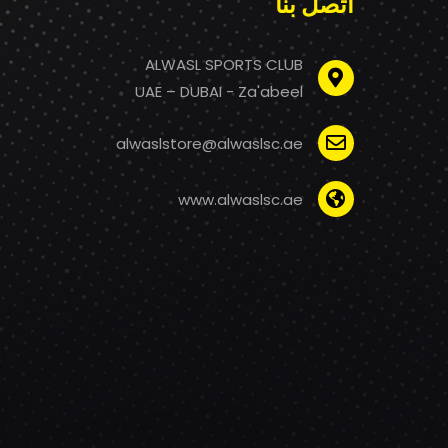
اتصل بنا
ALWASL SPORTS CLUB
UAE – DUBAI - Za'abeel
alwaslstore@alwaslsc.ae
www.alwaslsc.ae