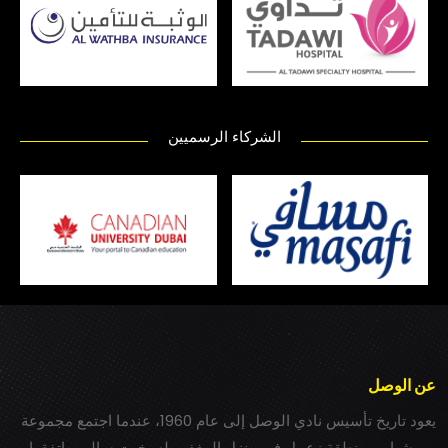
الشركاء الرسميين
عن الوصل
يعود تاريخ تأسيس نادي الوصل إلى عام 1960، عندما اجتمع مجموعة
من شباب بمنطقة زعبيل في منزل المغفور له بخيت سالم، واتفقوا