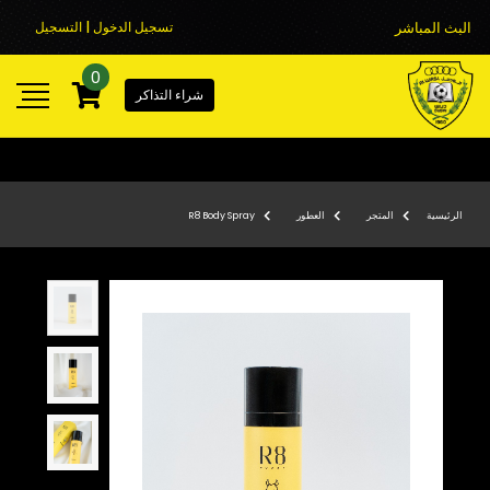
البث المباشر
تسجيل الدخول | التسجيل
0
شراء التذاكر
الرئيسية
المتجر
العطور
R8 Body Spray