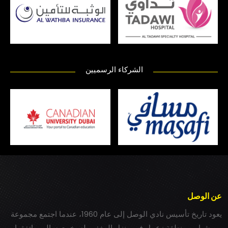
الشركاء الرسميين
عن الوصل
يعود تاريخ تأسيس نادي الوصل إلى عام 1960، عندما اجتمع مجموعة
من شباب بمنطقة زعبيل في منزل المغفور له بخيت سالم، واتفقوا