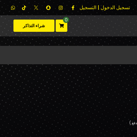
تسجيل الدخول | التسجيل
0
شراء التذاكر
فع.)