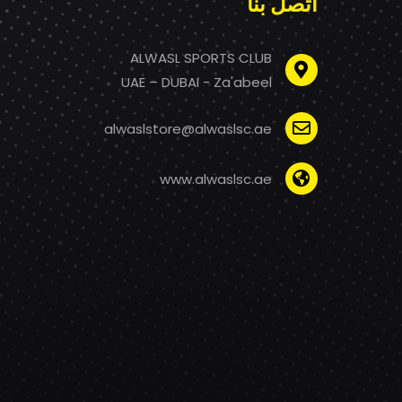
اتصل بنا
ALWASL SPORTS CLUB
UAE – DUBAI - Za'abeel
alwaslstore@alwaslsc.ae
www.alwaslsc.ae