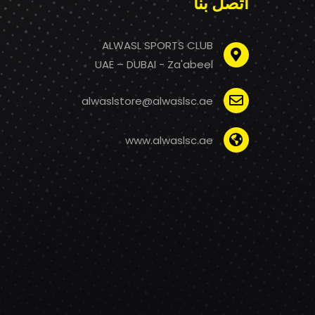
اتصل بنا
ALWASL SPORTS CLUB
UAE – DUBAI - Za'abeel
alwaslstore@alwaslsc.ae
www.alwaslsc.ae