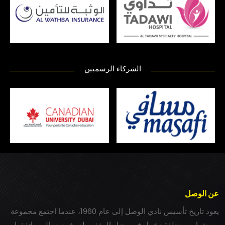
الشركاء الرسميين
عن الوصل
يعود تاريخ تأسيس نادي الوصل إلى عام 1960، عندما اجتمع مجموعة
من شباب بمنطقة زعبيل في منزل المغفور له بخيت سالم، واتفقوا