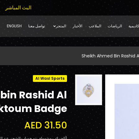
البث المباشر
اديمية
الرياضات
الملاعب
الأخبار
المتجر
تواصل معنا
ENGLISH
Sheikh Ahmed Bin Rashid 
Al Wasl Sports
bin Rashid Al
ktoum Badge
AED 31.50
(الضرائب مشمولة. يتم حساب الشحن عند الد