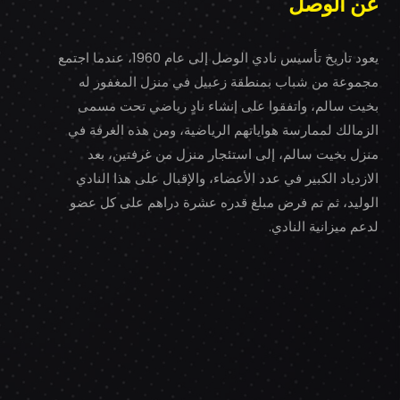
عن الوصل
يعود تاريخ تأسيس نادي الوصل إلى عام 1960، عندما اجتمع
مجموعة من شباب بمنطقة زعبيل في منزل المغفور له
بخيت سالم، واتفقوا على إنشاء نادٍ رياضي تحت مسمى
الزمالك لممارسة هواياتهم الرياضية، ومن هذه الغرفة في
منزل بخيت سالم، إلى استئجار منزل من غرفتين، بعد
الازدياد الكبير في عدد الأعضاء، والإقبال على هذا النادي
الوليد، ثم تم فرض مبلغ قدره عشرة دراهم على كل عضو
لدعم ميزانية النادي.