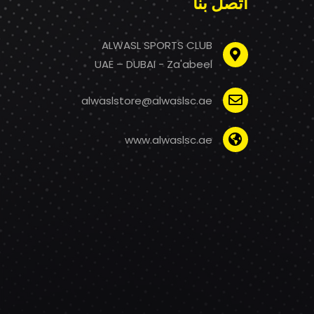
اتصل بنا
ALWASL SPORTS CLUB
UAE – DUBAI - Za'abeel
alwaslstore@alwaslsc.ae
www.alwaslsc.ae