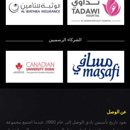
الشركاء الرسميين
عن الوصل
يعود تاريخ تأسيس نادي الوصل إلى عام 1960، عندما اجتمع مجموعة
من شباب بمنطقة زعبيل في منزل المغفور له بخيت سالم، واتفقوا