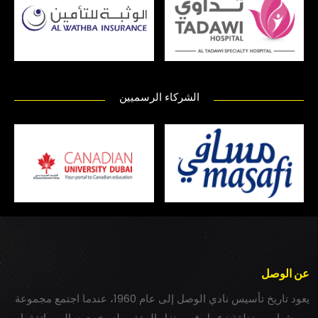
الشركاء الرسميين
عن الوصل
يعود تاريخ تأسيس نادي الوصل إلى عام 1960، عندما اجتمع مجموعة
من شباب بمنطقة زعبيل في منزل المغفور له بخيت سالم، واتفقوا