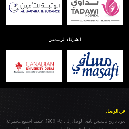
الشركاء الرسميين
عن الوصل
يعود تاريخ تأسيس نادي الوصل إلى عام 1960، عندما اجتمع مجموعة
من شباب بمنطقة زعبيل في منزل المغفور له بخيت سالم، واتفقوا