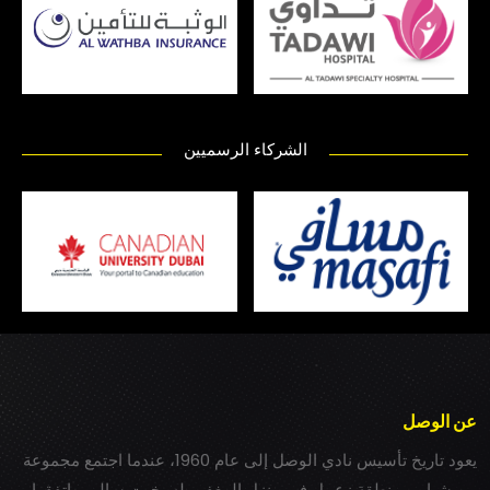
الشركاء الرسميين
عن الوصل
يعود تاريخ تأسيس نادي الوصل إلى عام 1960، عندما اجتمع مجموعة
من شباب بمنطقة زعبيل في منزل المغفور له بخيت سالم، واتفقوا