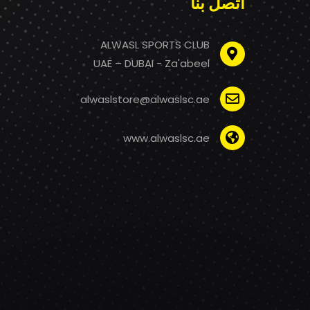
اتصل بنا
ALWASL SPORTS CLUB
UAE – DUBAI - Za'abeel
alwaslstore@alwaslsc.ae
www.alwaslsc.ae