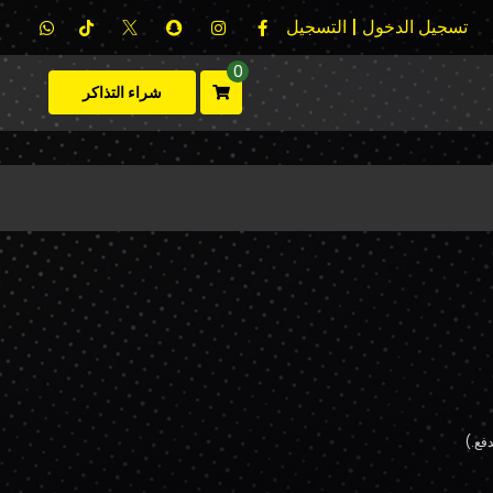
تسجيل الدخول | التسجيل
0
شراء التذاكر
فع.)