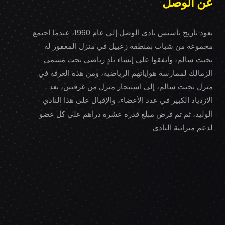
عن الوصل
يعود تاريخ تأسيس نادي الوصل إلى عام 1960، عندما اجتمع
مجموعة من شباب بمنطقة زعبيل في منزل المغفور له
بخيت سالم، واتفقوا على إنشاء نادٍ رياضي تحت مسمى
الزمالك لممارسة هواياتهم الرياضية، ومن هذه الغرفة في
منزل بخيت سالم، إلى استئجار منزل من غرفتين، بعد
الازدياد الكبير في عدد الأعضاء، والإقبال على هذا النادي
الوليد، ثم تم فرض مبلغ قدره عشرة دراهم على كل عضو
لدعم ميزانية النادي.