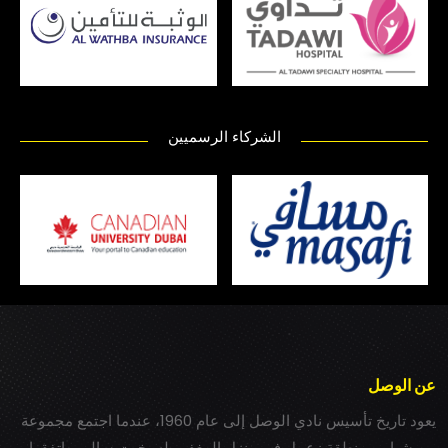
الشركاء الرسميين
عن الوصل
يعود تاريخ تأسيس نادي الوصل إلى عام 1960، عندما اجتمع مجموعة
من شباب بمنطقة زعبيل في منزل المغفور له بخيت سالم، واتفقوا