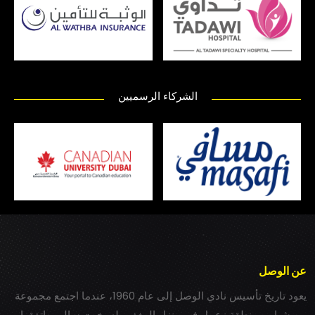
الشركاء الرسميين
عن الوصل
يعود تاريخ تأسيس نادي الوصل إلى عام 1960، عندما اجتمع مجموعة
من شباب بمنطقة زعبيل في منزل المغفور له بخيت سالم، واتفقوا