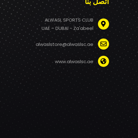
اتصل بنا
ALWASL SPORTS CLUB
UAE – DUBAI - Za'abeel
alwaslstore@alwaslsc.ae
www.alwaslsc.ae