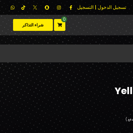
تسجيل الدخول | التسجيل
0
شراء التذاكر
Yel
فع.)