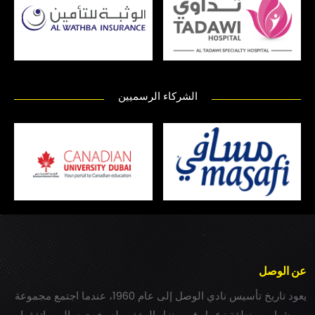
الشركاء الرسميين
عن الوصل
يعود تاريخ تأسيس نادي الوصل إلى عام 1960، عندما اجتمع مجموعة
من شباب بمنطقة زعبيل في منزل المغفور له بخيت سالم، واتفقوا