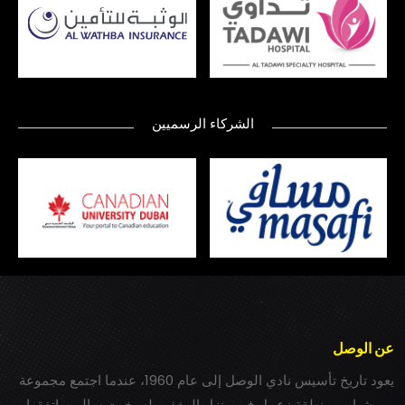
الشركاء الرسميين
عن الوصل
يعود تاريخ تأسيس نادي الوصل إلى عام 1960، عندما اجتمع مجموعة
من شباب بمنطقة زعبيل في منزل المغفور له بخيت سالم، واتفقوا