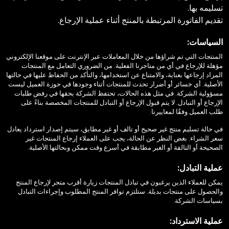
تسليمه بها.
تقديم الفاتورة المرتبطة بالمنتج أثناء عملية الإرجاع.
السياسات:
المنتجات التي تم شراؤها من خلال المعاملات عبر الإنترنت على موقعنا الإلكتروني
مؤهلة للإرجاع في أي من متاجرنا الفعلية. من الضروري التعامل مع المنتجات
المراد إرجاعها بعناية، والامتناع عن استخدامها، والتأكد من الحفاظ عليها في حالتها
الأصلية. أي خسائر أو أضرار تحدث للمنتجات أثناء وجودها في حوزة العميل ليست
مسؤولية الشركة. في مثل هذه الحالات، تحتفظ الشركة بحقها في رفض طلبات
الإرجاع أو التبادل. لا يتم قبول الإرجاع أو التبادل للمنتجات المخصصة بناءً على
طلب العميل وفقًا لمعاييرنا.
في حالة تسليم منتج غير صحيح أو تالف أو غير مطابق، سيتم إصدار استرداد يعادل
سعر الشراء. بغض النظر عن الحالة، يجب على العملاء إرجاع المنتجات غير
الصحيحة أو التالفة أو الغير مطابقة في أسرع وقت ممكن وبحالتها الأصلية.
عملية التبادل:
يمكن للعملاء الذين يرغبون في تبادل المنتجات زيارة أقرب متجر لإرجاع المنتج
والحصول على منتجات بديلة. ستلتزم توافر المنتج المطلوب وإجراءات التبادل
بسياسات الشركة.
عملية الاسترداد: