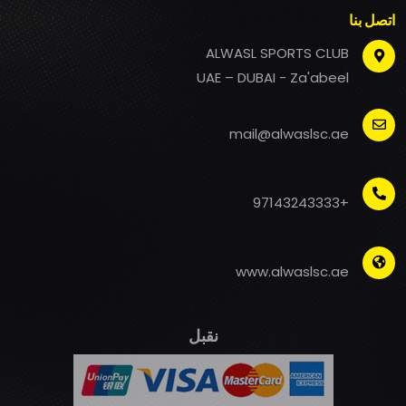
اتصل بنا
ALWASL SPORTS CLUB
UAE – DUBAI - Za'abeel
mail@alwaslsc.ae
+97143243333
www.alwaslsc.ae
نقبل