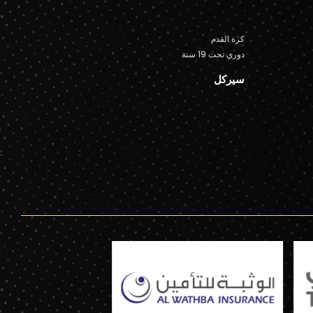
كرة القدم
دوري تحت 19 سنة
سيركل