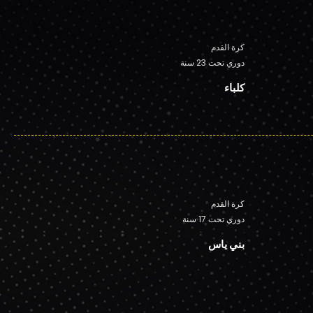
كرة القدم
دوري تحت 23 سنة
كلباء
كرة القدم
دوري تحت 17 سنة
بني ياس