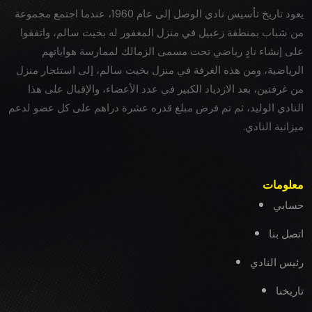
يعود تاريخ تأسيس نادي الوصل إلى عام 1960، عندما اجتمع مجموعة
من شباب بمنطقة زعبيل في منزل المغفور له بخيت سالم، واتفقوا
على إنشاء نادٍ رياضي تحت مسمى الزمالك لممارسة هواياتهم
الرياضية، ومن هذه الغرفة في منزل بخيت سالم، إلى استئجار منزل
من غرفتين، بعد الازدياد الكبير في عدد الأعضاء، والإقبال على هذا
النادي الوليد، ثم تم فرض مبلغ قدره عشرة دراهم على كل عضو لدعم
ميزانية النادي.
معلومات
حسابي
اتصل بنا
رئيس النادي
تاريخنا