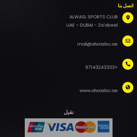
اتصل بنا
ALWASL SPORTS CLUB
UAE – DUBAI - Za'abeel
mail@alwaslsc.ae
+97143243333
www.alwaslsc.ae
نقبل