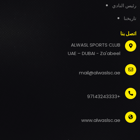
رئيس النادي
تاريخنا
اتصل بنا
ALWASL SPORTS CLUB
UAE – DUBAI - Za'abeel
mail@alwaslsc.ae
+97143243333
www.alwaslsc.ae