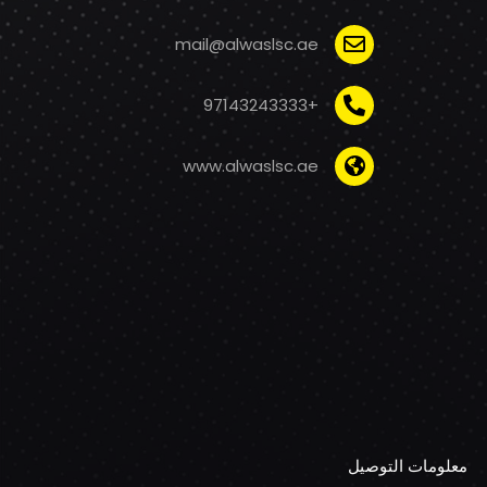
mail@alwaslsc.ae
+97143243333
www.alwaslsc.ae
معلومات التوصيل