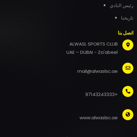
رئيس النادي
تاريخنا
اتصل بنا
ALWASL SPORTS CLUB
UAE – DUBAI - Za'abeel
mail@alwaslsc.ae
+97143243333
www.alwaslsc.ae