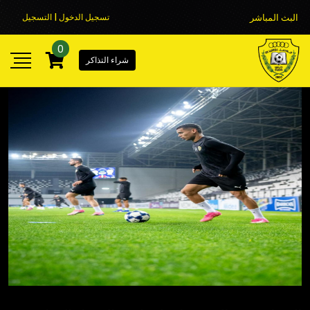
البث المباشر
تسجيل الدخول | التسجيل
0
شراء التذاكر