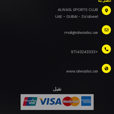
اتصل بنا
ALWASL SPORTS CLUB
UAE – DUBAI - Za'abeel
mail@alwaslsc.ae
+97143243333
www.alwaslsc.ae
نقبل