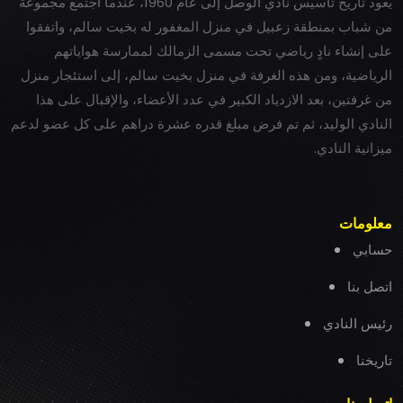
يعود تاريخ تأسيس نادي الوصل إلى عام 1960، عندما اجتمع مجموعة
من شباب بمنطقة زعبيل في منزل المغفور له بخيت سالم، واتفقوا
على إنشاء نادٍ رياضي تحت مسمى الزمالك لممارسة هواياتهم
الرياضية، ومن هذه الغرفة في منزل بخيت سالم، إلى استئجار منزل
من غرفتين، بعد الازدياد الكبير في عدد الأعضاء، والإقبال على هذا
النادي الوليد، ثم تم فرض مبلغ قدره عشرة دراهم على كل عضو لدعم
ميزانية النادي.
معلومات
حسابي
اتصل بنا
رئيس النادي
تاريخنا