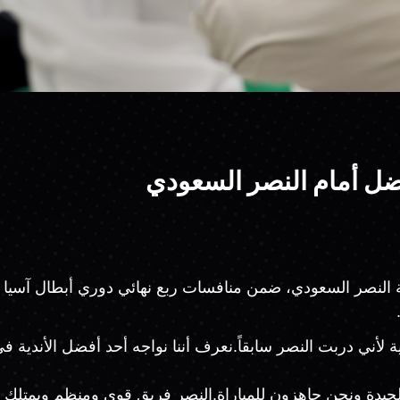
أفضل أمام النصر السعودي
ية لأني دربت النصر سابقاً.نعرف أننا نواجه أحد أفضل الأندية
لجيدة ونحن جاهزون للمباراة.النصر فريق قوي ومنظم ويمتلك