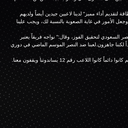
 لتقديم أداء مميز" لدينا لاعبين جيدين أيضاً ولديهم
جعل الأمور في غاية الصعوبة بالنسبة لك، ويجب علينا
ر السعودي لتحقيق الفوز، وقال:" نواجه فريقاً يعتبر
ً لكننا جاهزون.لعبنا ضد النصر الموسم الماضي في دوري
واختتم تصريحاته برسالة لجماهير الإمبراطور "أعرف أن جمهور الوصل دائماً خلفنا ويساندنا. مباراة الغد مهمة لهم أيضاً، وهم كانوا دائماً كانوا اللاعب رقم 12 يساندوننا ويقفون معنا.