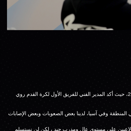
عقد نادي الوصل مؤتمره الصحفي التقديمي الخاص بمواجهة النصر السعودي، ضمن منافسات ربع نهائي دوري أبطال آسيا 2، حيث أكد المدير الفني للفريق الأول لكرة القدم روي
 في المنطقة وفي آسيا، لدينا بعض الصعوبات وبعض الإصابات
 لاعبين على مستوى عال ومدرب جيد ، لكن لن نستسلم