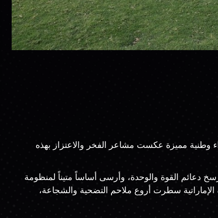
ت العربية المتحدة، في أجواء وطنية مميزة عكست مشاعر الفخر والاعتزاز بهذه
اسية لمسيرة الاتحاد والتنمية، ورسخ دعائم القوة والوحدة، وأرسى أساساً متيناً لمنظومة
الإماراتية سطرت أروع ملاحم التضحية والشجاعة،