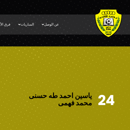
عن الوصل
المباريات
فرق الأك
24
ياسين احمد طه حسنى
محمد فهمى