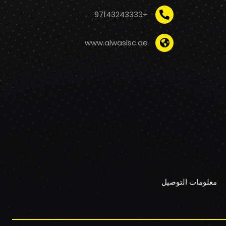
+97143243333
www.alwaslsc.ae
معلومات التوصيل