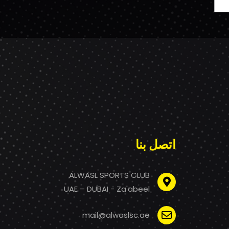
اتصل بنا
ALWASL SPORTS CLUB
UAE – DUBAI - Za'abeel
mail@alwaslsc.ae