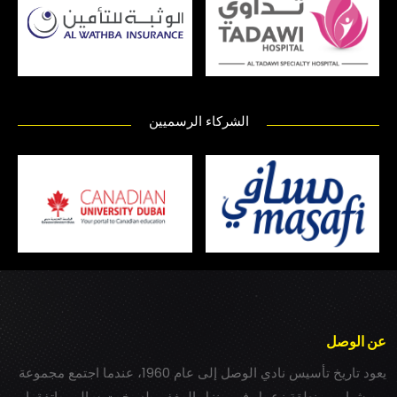
الشركاء الرسميين
عن الوصل
يعود تاريخ تأسيس نادي الوصل إلى عام 1960، عندما اجتمع مجموعة
من شباب بمنطقة زعبيل في منزل المغفور له بخيت سالم، واتفقوا