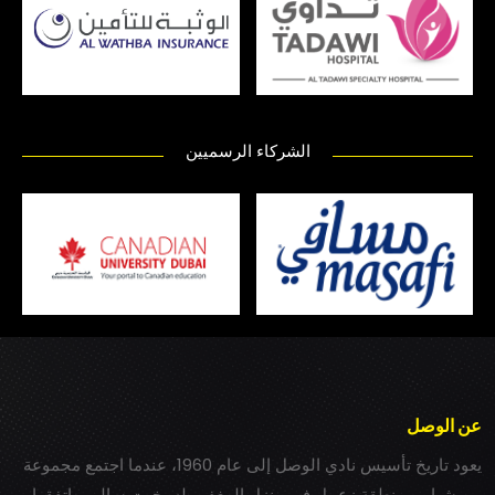
الشركاء الرسميين
عن الوصل
يعود تاريخ تأسيس نادي الوصل إلى عام 1960، عندما اجتمع مجموعة
من شباب بمنطقة زعبيل في منزل المغفور له بخيت سالم، واتفقوا