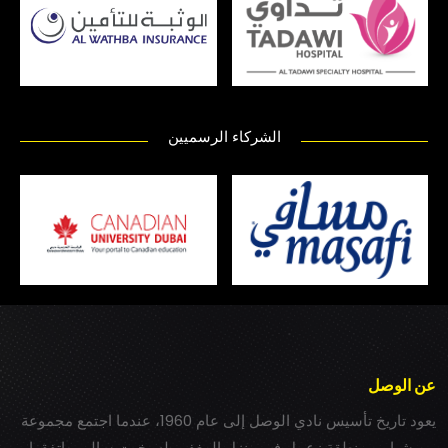
الشركاء الرسميين
عن الوصل
يعود تاريخ تأسيس نادي الوصل إلى عام 1960، عندما اجتمع مجموعة
من شباب بمنطقة زعبيل في منزل المغفور له بخيت سالم، واتفقوا