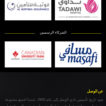
الشركاء الرسميين
عن الوصل
يعود تاريخ تأسيس نادي الوصل إلى عام 1960، عندما اجتمع مجموعة
من شباب بمنطقة زعبيل في منزل المغفور له بخيت سالم، واتفقوا