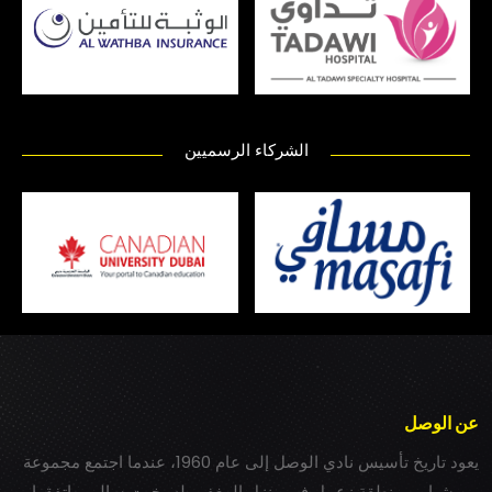
الشركاء الرسميين
عن الوصل
يعود تاريخ تأسيس نادي الوصل إلى عام 1960، عندما اجتمع مجموعة
من شباب بمنطقة زعبيل في منزل المغفور له بخيت سالم، واتفقوا