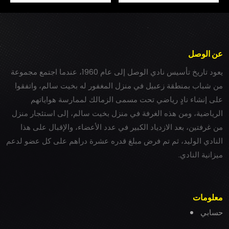
عن الوصل
يعود تاريخ تأسيس نادي الوصل إلى عام 1960، عندما اجتمع مجموعة
من شباب بمنطقة زعبيل في منزل المغفور له بخيت سالم، واتفقوا
على إنشاء نادٍ رياضي تحت مسمى الزمالك لممارسة هواياتهم
الرياضية، ومن هذه الغرفة في منزل بخيت سالم، إلى استئجار منزل
من غرفتين، بعد الازدياد الكبير في عدد الأعضاء، والإقبال على هذا
النادي الوليد، ثم تم فرض مبلغ قدره عشرة دراهم على كل عضو لدعم
ميزانية النادي.
معلومات
حسابي