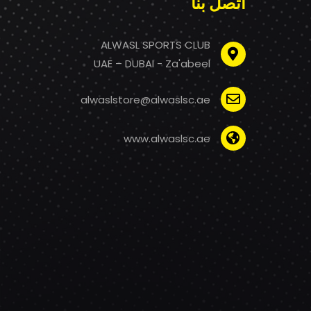
اتصل بنا
ALWASL SPORTS CLUB
UAE – DUBAI - Za'abeel
alwaslstore@alwaslsc.ae
www.alwaslsc.ae