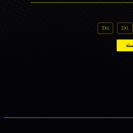
3XL
2XL
سلة