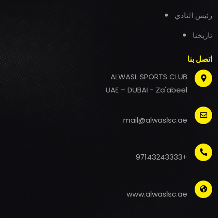
رئيس النادي
تاريخنا
اتصل بنا
ALWASL SPORTS CLUB
UAE – DUBAI - Za'abeel
mail@alwaslsc.ae
+97143243333
www.alwaslsc.ae