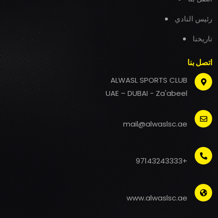
رئيس النادي
تاريخنا
اتصل بنا
ALWASL SPORTS CLUB
UAE – DUBAI - Za'abeel
mail@alwaslsc.ae
+97143243333
www.alwaslsc.ae