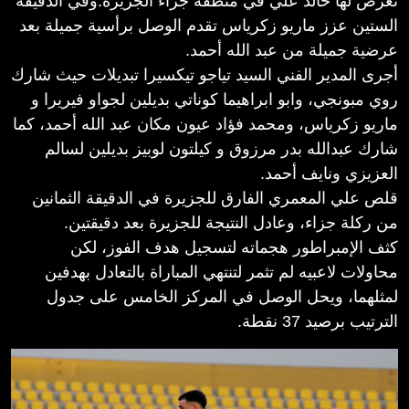
تعرض لها خالد علي في منطقة جزاء الجزيرة.وفي الدقيقة
الستين عزز ماريو زكرياس تقدم الوصل برأسية جميلة بعد
عرضية جميلة من عبد الله أحمد.
أجرى المدير الفني السيد تياجو تيكسيرا تبديلات حيث شارك
روي مبونجي، وابو ابراهيما كوناتي بديلين لجواو فيريرا و
ماريو زكرياس، ومحمد فؤاد عيون مكان عبد الله أحمد، كما
شارك عبدالله بدر مرزوق و كيلتون لوبيز بديلين لسالم
العزيزي ونايف أحمد.
قلص علي المعمري الفارق للجزيرة في الدقيقة الثمانين
من ركلة جزاء، وعادل النتيجة للجزيرة بعد دقيقتين.
كثف الإمبراطور هجماته لتسجيل هدف الفوز، لكن
محاولات لاعبيه لم تثمر لتنتهي المباراة بالتعادل بهدفين
لمثلهما، ويحل الوصل في المركز الخامس على جدول
الترتيب برصيد 37 نقطة.